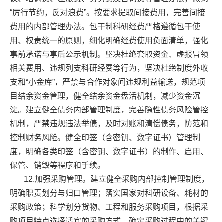
“厉行节约，反对浪费”。按要求提取间接费用，完善间接
费用的内部管理办法。包干制科研经费严格遵循包干使
用、权责统一的原则，细化明确经费使用负面清单，强化
事前承诺与事后公示机制。坚决杜绝套取资金、虚报冒领
相关费用、违规列支科研经费等行为，坚决杜绝制度外收
支和“小金库”，严禁与合作对象间违规利益输送，规范项
目结余资金管理，健全结余资金盘活机制，减少资金沉
淀。建立健全债务内部管理制度，完善隐性债务风险管控
机制，严禁违规违法举债，及时对账和清偿债务，防范和
控制财务风险。健全印签（含密钥、数字证书）管理制
度，明确各类印签（含密钥、数字证书）的制作、启用、
保管、销毁等程序和手续。
12.加强采购管理。建立健全采购内部控制管理制度，
明确职责划分与归口管理；落实国家对科研设备、耗材的
采购政策；科学划分货物、工程和服务采购项目，根据采
购项目特点选择适宜的采购方式，确定采购过程中的关键