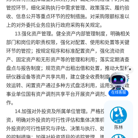
管控环节，细化采购执行中需求管理、政策落实、履约验
收、信息公开等重点环节的控制措施。对采购限额标准以
上的对外委托业务应执行政府采购有关规定。
13.强化资产管理。健全资产内部管理制度，明确相关
部门和岗位的职责权限，强化对配置、使用和处置等关键
环节的管控；按规定程序和标准配置资产，强化流动资
产、固定资产和无形资产等的管理和利用；落实定期清查
盘点与报告制度；规范资产出租出借和处置，推动大型科
研仪器设备等资产共享共用，建立健全收费制度，推动低
效运转、闲置资产通过多种方式盘活利用，运用全国行政
在线客服
事业单位国有资产调剂共享平台开展资产调剂、共享工
作。
14.加强对外投资及所属单位管理。严格控制对外投
资，明确对外投资的可行性评估和集体决策机制；明确对
陈林
外投资的可行性研究与评估、决策与执行、处置等各环节
的控制措施；加强对投资项目的追踪管理，建立责任追究