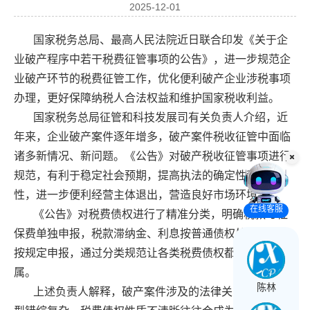
2025-12-01
国家税务总局、最高人民法院近日联合印发《关于企
业
破产
程序中若干税费征管事项的公告》，进一步规范企
业破产环节的税费征管工作，优化便利破产企业涉税事项
办理，更好保障
纳税人
合法权益和维护国家
税收
利益。
国家税务总局征管和科技发展司有关负责人介绍，近
年来，企业破产案件逐年增多，破产案件税收征管中面临
诸多新情况、新问题。《公告》对破产税收征管事项进行
规范，有利于稳定社会预期，提高执法的确定性和统一
性，进一步便利经营主体退出，营造良好市场环境。
在线客服
《公告》对税费
债权
进行了精准分类，明确税款与社
保费单独申报，税款
滞纳金
、利息按普通债权处理，罚款
按规定申报，通过分类规范让各类税费债权都有了明确归
属。
陈林
上述负责人解释，破产案件涉及的法律
关系
、债权类