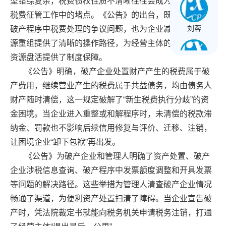
型错综复杂，税费债权性质不清晰往往会成为企业破产涉
税费征管工作中的堵点。《公告》的出台，既解决了过往
刘蓉
破产程序
中税
费处理的争议问题，也为企业减负、市场资
源重组提供了清晰的操作路径，为经营主体的有序出清与
资源盘活提供了制度保障。
《公告》明确，破产企业处置财产产生的税费属于
破
王长球
产费用
，继续营业产生的税费属于
共益
债务，均由债务人
财产随时清偿，这一规定破解了“新生税费执行分歧”的资
金困境。当企业进入重整或和解程序时，未清偿的税款滞
黄文星
纳金、罚款也不影响后续信用修复与评价、迁移、注销，
让困境企业“卸下包袱”再出发。
《公告》为破产企业和
管理
人明确了
资产
处置、破产
企业涉税信息查询、破产程序中
发票
额度调整和开具发票
等问题的解决路径。这些举措为管理人清查破产企业情况
畅通了渠道，为便利资产处置扫清了障碍。当企业宣告破
产时，凭法院裁定书就能向税务机关申请税务注销，打通